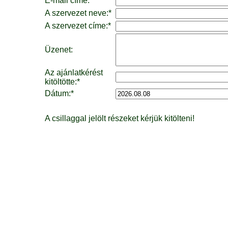
E-mail címe:*
A szervezet neve:*
A szervezet címe:*
Üzenet:
Az ajánlatkérést
kitöltötte:*
Dátum:*
A csillaggal jelölt részeket kérjük kitölteni!