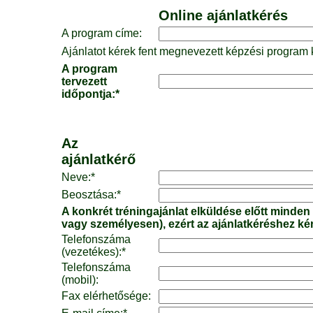
Online ajánlatkérés
A program címe:
Ajánlatot kérek fent megnevezett képzési program k
A program
tervezett
időpontja:*
Az
ajánlatkérő
Neve:*
Beosztása:*
A konkrét tréningajánlat elküldése előtt minden
vagy személyesen), ezért az ajánlatkéréshez ké
Telefonszáma
(vezetékes):*
Telefonszáma
(mobil):
Fax elérhetősége: