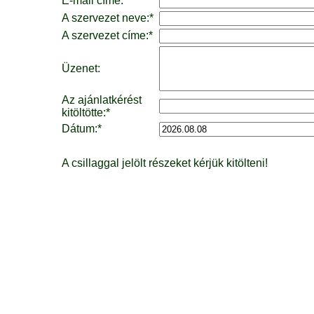
E-mail címe:*
A szervezet neve:*
A szervezet címe:*
Üzenet:
Az ajánlatkérést
kitöltötte:*
Dátum:*
A csillaggal jelölt részeket kérjük kitölteni!