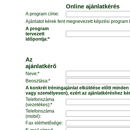
Online ajánlatkérés
A program címe:
Ajánlatot kérek fent megnevezett képzési program k
A program
tervezett
időpontja:*
Az
ajánlatkérő
Neve:*
Beosztása:*
A konkrét tréningajánlat elküldése előtt minden
vagy személyesen), ezért az ajánlatkéréshez ké
Telefonszáma
(vezetékes):*
Telefonszáma
(mobil):
Fax elérhetősége: