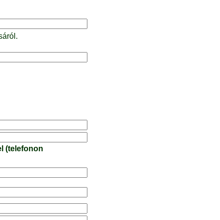
sáról.
l (telefonon