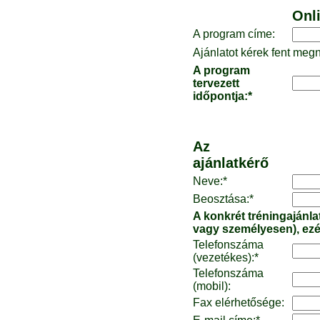
Onli
A program címe:
Ajánlatot kérek fent meg
A program
tervezett
időpontja:*
Az
ajánlatkérő
Neve:*
Beosztása:*
A konkrét tréningajánla
vagy személyesen), ezér
Telefonszáma
(vezetékes):*
Telefonszáma
(mobil):
Fax elérhetősége: