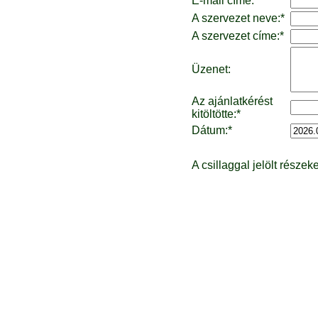
E-mail címe:*
A szervezet neve:*
A szervezet címe:*
Üzenet:
Az ajánlatkérést
kitöltötte:*
Dátum:*
A csillaggal jelölt részeke