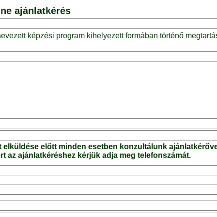
ne ajánlatkérés
nevezett képzési program kihelyezett formában történő megtartá
t elküldése előtt minden esetben konzultálunk ajánlatkérőve
t az ajánlatkéréshez kérjük adja meg telefonszámát.