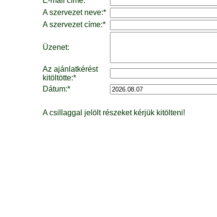
E-mail címe:*
A szervezet neve:*
A szervezet címe:*
Üzenet:
Az ajánlatkérést
kitöltötte:*
Dátum:*
A csillaggal jelölt részeket kérjük kitölteni!