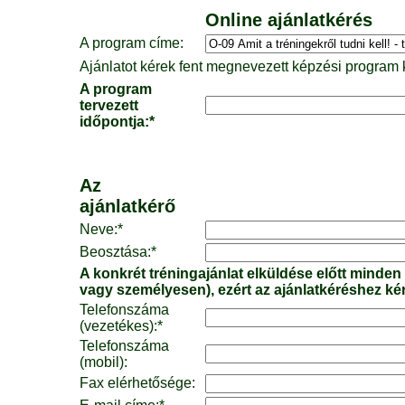
Online ajánlatkérés
A program címe:
Ajánlatot kérek fent megnevezett képzési program k
A program
tervezett
időpontja:*
Az
ajánlatkérő
Neve:*
Beosztása:*
A konkrét tréningajánlat elküldése előtt minden
vagy személyesen), ezért az ajánlatkéréshez ké
Telefonszáma
(vezetékes):*
Telefonszáma
(mobil):
Fax elérhetősége: