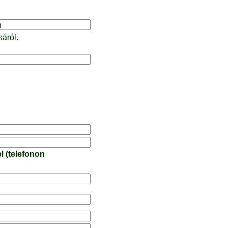
sáról.
l (telefonon