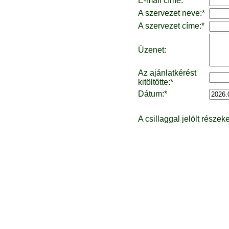
E-mail címe:*
A szervezet neve:*
A szervezet címe:*
Üzenet:
Az ajánlatkérést
kitöltötte:*
Dátum:*
A csillaggal jelölt részeke