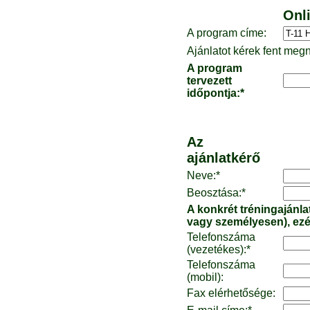
Onli
A program címe:
Ajánlatot kérek fent meg
A program
tervezett
időpontja:*
Az
ajánlatkérő
Neve:*
Beosztása:*
A konkrét tréningajánla
vagy személyesen), ezér
Telefonszáma
(vezetékes):*
Telefonszáma
(mobil):
Fax elérhetősége: