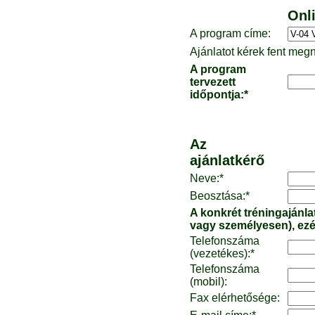
Onli
A program címe:
Ajánlatot kérek fent meg
A program
tervezett
időpontja:*
Az
ajánlatkérő
Neve:*
Beosztása:*
A konkrét tréningajánla
vagy személyesen), ezér
Telefonszáma
(vezetékes):*
Telefonszáma
(mobil):
Fax elérhetősége: