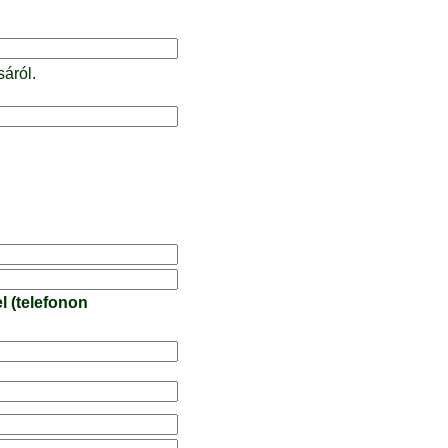
sáról.
l (telefonon