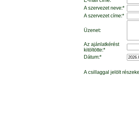
E-mail címe:*
A szervezet neve:*
A szervezet címe:*
Üzenet:
Az ajánlatkérést
kitöltötte:*
Dátum:*
A csillaggal jelölt részeke