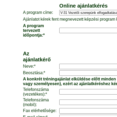
Online ajánlatkérés
A program címe:
Ajánlatot kérek fent megnevezett képzési program k
A program
tervezett
időpontja:*
Az
ajánlatkérő
Neve:*
Beosztása:*
A konkrét tréningajánlat elküldése előtt minden
vagy személyesen), ezért az ajánlatkéréshez ké
Telefonszáma
(vezetékes):*
Telefonszáma
(mobil):
Fax elérhetősége: