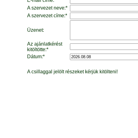
E-mail címe:*
A szervezet neve:*
A szervezet címe:*
Üzenet:
Az ajánlatkérést
kitöltötte:*
Dátum:*
A csillaggal jelölt részeket kérjük kitölteni!