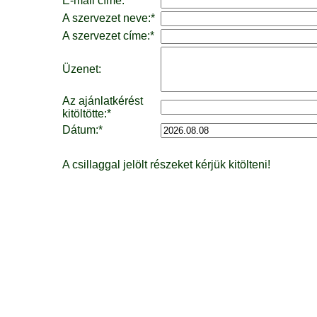
E-mail címe:*
A szervezet neve:*
A szervezet címe:*
Üzenet:
Az ajánlatkérést
kitöltötte:*
Dátum:*
A csillaggal jelölt részeket kérjük kitölteni!