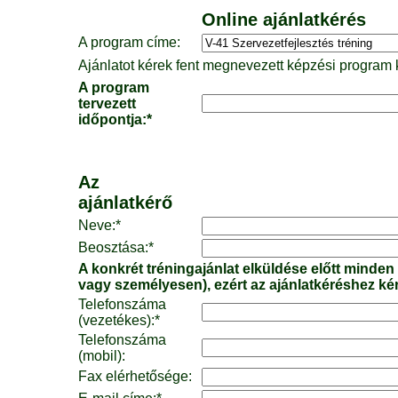
Online ajánlatkérés
A program címe:
Ajánlatot kérek fent megnevezett képzési program k
A program
tervezett
időpontja:*
Az
ajánlatkérő
Neve:*
Beosztása:*
A konkrét tréningajánlat elküldése előtt minden
vagy személyesen), ezért az ajánlatkéréshez ké
Telefonszáma
(vezetékes):*
Telefonszáma
(mobil):
Fax elérhetősége: