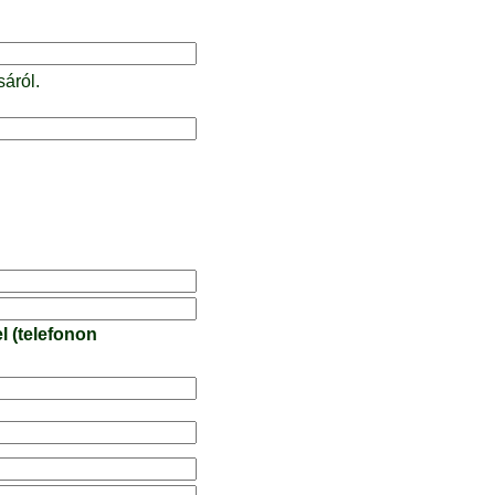
sáról.
l (telefonon