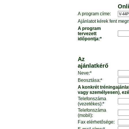
Onli
A program címe:
Ajánlatot kérek fent meg
A program
tervezett
időpontja:*
Az
ajánlatkérő
Neve:*
Beosztása:*
A konkrét tréningajánla
vagy személyesen), ezér
Telefonszáma
(vezetékes):*
Telefonszáma
(mobil):
Fax elérhetősége: