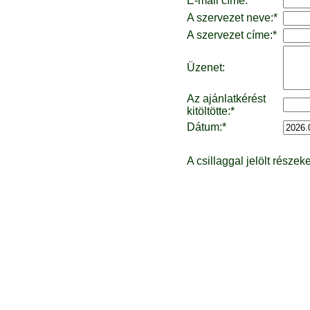
E-mail címe:*
A szervezet neve:*
A szervezet címe:*
Üzenet:
Az ajánlatkérést
kitöltötte:*
Dátum:*
A csillaggal jelölt részeke