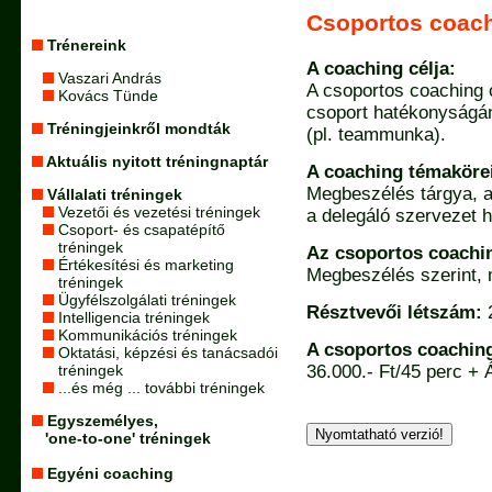
Csoportos coac
Trénereink
A coaching célja:
Vaszari András
A csoportos coaching cé
Kovács Tünde
csoport hatékonyságán
Tréningjeinkről mondták
(pl. teammunka).
Aktuális nyitott tréningnaptár
A coaching témaköre
Megbeszélés tárgya, 
Vállalati tréningek
Vezetői és vezetési tréningek
a delegáló szervezet 
Csoport- és csapatépítő
tréningek
Az csoportos coachin
Értékesítési és marketing
Megbeszélés szerint, 
tréningek
Ügyfélszolgálati tréningek
Résztvevői létszám:
2
Intelligencia tréningek
Kommunikációs tréningek
A csoportos coaching
Oktatási, képzési és tanácsadói
tréningek
36.000.- Ft/45 perc + 
...és még ... további tréningek
Egyszemélyes,
'one-to-one' tréningek
Egyéni coaching