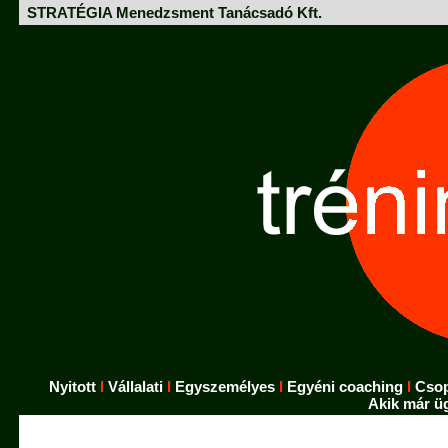
STRATÉGIA Menedzsment Tanácsadó Kft.
Nyitott
I
Vállalati
I
Egyszemélyes
I
Egyéni coaching
I
Csop
Akik már üg